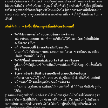
ช่วงหลังผู้เล่นหลายคนเริ่มเจอเส้นทางที่ดูคล้ายของจริงมากขึ้น จนบางครั้งแยกแทบ
ไม่ออกว่าเป็นลิงก์แท้หรือช่องทางที่ถูกสร้างขึ้นเพื่อดึงผู้เล่นไปยังพื้นที่เสี่ยง ผู้ที่ไม่ทัน
ระวังอาจถูกหลอกให้กรอกข้อมูลหรือโอนเงินโดยไม่รู้ตัว วิธีการเหล่านี้ไม่ได้เกิดแบบ
สะเปะสะปะ แต่ถูกวางรูปแบบให้คล้ายของจริงมากที่สุดเพื่อให้ผู้ใช้มั่นใจพอที่จะกด
เข้าไป
เพื่อให้เห็นภาพชัดขึ้น นี่คือกลยุทธ์ที่พบได้บ่อยในตอนนี้
ลิงก์ที่ส่งผ่านทางไลน์แบบแนบข้อความหว่านล่อ
แฝงมาในกลุ่มสนทนา บอกว่าทางเข้าปิด ให้ใช้ช่องทางใหม่ ผู้เล่นที่ไม่ทัน
สงสัยอาจกดทันที
หน้าเลียนแบบที่ใช้ภาพเดียวกันกับของจริง
โครงสร้างใกล้เคียงมากจนมองแวบแรกแยกไม่ออก ขาดเพียงรายละเอียด
เล็กน้อยที่คนทั่วไปไม่ทันดู
ลิงก์ที่มีชื่อคล้ายของแท้แต่แอบเติมตัวอักษรหรือเลข
รูปแบบนี้ทำให้ผู้เล่นเข้าใจว่าเป็นเส้นทางอัปเดต ทั้งที่จริงถูกสร้างขึ้นเพื่อดึง
ข้อมูล
ข้อความอ้างว่าเป็นฝ่ายช่วยเหลือพร้อมแนบลิงก์ขอข้อมูล
สร้างสถานการณ์ให้ผู้เล่นรีบตอบ เช่น บัญชีผิดปกติ ต้องยืนยันข้อมูลทันที
หน้าหลอกให้กรอกข้อมูลก่อนถึงหน้าหลักจริง
หน้าแรกอาจดูเรียบง่าย แต่มีช่องให้กรอกรหัสซ้ำ ทำให้มิจฉาชีพดึงข้อมูลไป
ใช้ต่อ
รูปแบบเหล่านี้ถูกสร้างขึ้นเพื่อดึงความไว้วางใจของผู้เล่นให้กดโดยไม่คิดมาก จุดที่
ต้องระวังคือทุกลิงก์ที่ไม่ได้มาจากช่องทางที่คุ้นเคยล้วนมีความเสี่ยง ผู้เล่นจึงควร
ตรวจเส้นทางทุกครั้งก่อนกดเข้า เพื่อไม่ให้ตกไปอยู่ในพื้นที่ที่ถูกสร้างขึ้นเพื่อหา