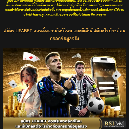
เมื่อรวมทั้งสามมิตินี้ ผู้เล่นจะเห็นว่าความปลอดภัยไม่ใช่เรื่องเดียวจากระบบหลัก แต่เริ่ม
ตั้งแต่เส้นทางที่กดเข้าในครั้งแรก หากใช้ทางเข้าที่ถูกต้อง โอกาสเจอปัญหาจะลดลงมาก
และทำให้การเล่นในแต่ละวันมั่นใจขึ้น เพราะทุกขั้นตอนตั้งแต่การกดลิงก์จนถึงการใช้งาน
จริงได้รับการดูแลตามหลักของระบบที่โปร่งใสและมีมาตรฐาน
สมัคร UFABET ควรเริ่มจากลิงก์ไหน และมีเช็กลิสต์อะไรบ้างก่อน
กรอกข้อมูลจริง