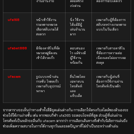
งานอ่านง่าย
ตลอดช่วง
ต้องการอัปเดตเร็ว
เร่งด่วน
ufa168
หน้าเข้าใช้งาน
นิ่ง ใช้งาน
เหมาะกับผู้ที่ต้องการ
รวมหลายหมวด
ได้แม้มีผู้
สลับระหว่างเกมหลาย
เลือกสลับเกมได้
เล่นจำนวน
แบบในวันเดียว
สะดวก
มาก
ufabet888
มีห้องคาสิโนที่จัด
ตอบสนอง
เหมาะกับสายคาสิโน
หมวดหมู่ชัดเจน
ไว แม้ช่วงมี
ที่ต้องการความต่อ
เข้าได้รวดเร็ว
ผู้ใช้งาน
เนื่องและไม่อยากเจอ
พร้อมกัน
สะดุด
ufacam
รูปแบบหน้าเล่น
ลื่นไหลโดย
เหมาะกับผู้เล่นที่
กระชับ โหลดเร็ว
เฉพาะบน
ต้องการใช้งานผ่าน
เหมาะกับอุปกรณ์
โทรศัพท์
โทรศัพท์เป็นหลัก
พกพา
และ
แท็บเล็ต
จากตารางจะเห็นว่าทางเข้าทั้งสี่มีจุดเด่นต่างกัน การเลือกให้ตรงกับสไตล์ของตัวเองจะ
ช่วยให้ใช้งานง่ายขึ้น เช่น หากชอบกีฬา ufa365 จะตอบโจทย์ที่สุด ส่วนผู้ที่เล่นผ่าน
โทรศัพท์เป็นหลักจะลื่นกับ ufacam มากกว่า การเลือกเส้นทางที่เข้ากับนิสัยการเล่นจึง
ช่วยเพิ่มความสบายในการใช้งานทุกวันและลดปัญหาที่ไม่จำเป็นระหว่างเข้าเล่น