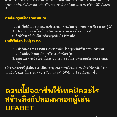
แม้อาการจะคล้ายกันตรงที่หน้าเข้าใช้งานเปิดไม่ขึ้น แต่หากสังเกตให้ดีจะมีสัญญาณ
บางอย่างที่ช่วยให้แยกออกได้ว่าเป็นเหตุการณ์แบบไหน และควรแก้ด้วยวิธีใดในช่วง
นั้น
กรณีลิงก์ถูกบล็อกจากภายนอก
หน้าเว็บไม่โหลดและแสดงข้อความว่าหาเส้นทางไม่พบจากเครือข่ายของผู้ใช้
เปลี่ยนอินเทอร์เน็ตเป็นเครือข่ายอื่นแล้วกลับเข้าได้ตามปกติ
ลิงก์สำรองที่เป็นเว็บไซต์ต่างชุดยังเปิดใช้งานได้
กรณีเว็บปิดปรับปรุงระบบ
หน้าเว็บแสดงข้อความชัดเจนว่ากำลังปรับปรุงหรือให้รอการเปิดใช้งาน
ทุกลิงก์ทั้งหลักและสำรองเปิดไม่ได้พร้อมกัน
ระยะเวลาการปิดใช้งานไม่ยาวนาน เกิดขึ้นในช่วงที่ระบบมีการจัดการหลัง
บ้าน
เมื่อตรวจตามนี้ ผู้เล่นจะพอเห็นว่าเหตุมาจากทางใดและควรเลือกใช้งานลิงก์แบบ
ไหนในช่วงเวลานั้น ช่วยลดความสับสนและทำให้ใช้งานได้ต่อเนื่องมากขึ้น
ตอนนี้มิจฉาชีพใช้เทคนิคอะไร
สร้างลิงก์ปลอมหลอกผู้เล่น
UFABET