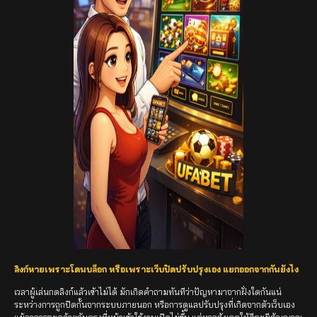
ลิงก์หายเพราะโดนบล็อก หรือเพราะเว็บปิดปรับปรุงเอง แยกออกจากกันยังไง
เวลาผู้เล่นกดลิงก์แล้วเข้าไม่ได้ มักเกิดคำถามทันทีว่าปัญหามาจากฝั่งใดกันแน่
ระหว่างการถูกปิดกั้นจากระบบภายนอก หรือการดูแลปรับปรุงที่เกิดจากตัวเว็บเอง