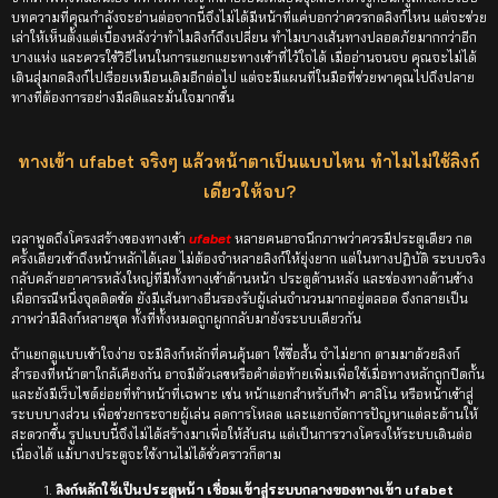
บทความที่คุณกำลังจะอ่านต่อจากนี้จึงไม่ได้มีหน้าที่แค่บอกว่าควรกดลิงก์ไหน แต่จะช่วย
เล่าให้เห็นตั้งแต่เบื้องหลังว่าทำไมลิงก์ถึงเปลี่ยน ทำไมบางเส้นทางปลอดภัยมากกว่าอีก
บางแห่ง และควรใช้วิธีไหนในการแยกแยะทางเข้าที่ไว้ใจได้ เมื่ออ่านจนจบ คุณจะไม่ได้
เดินสุ่มกดลิงก์ไปเรื่อยเหมือนเดิมอีกต่อไป แต่จะมีแผนที่ในมือที่ช่วยพาคุณไปถึงปลาย
ทางที่ต้องการอย่างมีสติและมั่นใจมากขึ้น
ทางเข้า ufabet จริงๆ แล้วหน้าตาเป็นแบบไหน ทำไมไม่ใช้ลิงก์
เดียวให้จบ?
เวลาพูดถึงโครงสร้างของทางเข้า
ufabet
หลายคนอาจนึกภาพว่าควรมีประตูเดียว กด
ครั้งเดียวเข้าถึงหน้าหลักได้เลย ไม่ต้องจำหลายลิงก์ให้ยุ่งยาก แต่ในทางปฏิบัติ ระบบจริง
กลับคล้ายอาคารหลังใหญ่ที่มีทั้งทางเข้าด้านหน้า ประตูด้านหลัง และช่องทางด้านข้าง
เผื่อกรณีหนึ่งจุดติดขัด ยังมีเส้นทางอื่นรองรับผู้เล่นจำนวนมากอยู่ตลอด จึงกลายเป็น
ภาพว่ามีลิงก์หลายชุด ทั้งที่ทั้งหมดถูกผูกกลับมายังระบบเดียวกัน
ถ้าแยกดูแบบเข้าใจง่าย จะมีลิงก์หลักที่คนคุ้นตา ใช้ชื่อสั้น จำไม่ยาก ตามมาด้วยลิงก์
สำรองที่หน้าตาใกล้เคียงกัน อาจมีตัวเลขหรือคำต่อท้ายเพิ่มเพื่อใช้เมื่อทางหลักถูกปิดกั้น
และยังมีเว็บไซต์ย่อยที่ทำหน้าที่เฉพาะ เช่น หน้าแยกสำหรับกีฬา คาสิโน หรือหน้าเข้าสู่
ระบบบางส่วน เพื่อช่วยกระจายผู้เล่น ลดการโหลด และแยกจัดการปัญหาแต่ละด้านให้
สะดวกขึ้น รูปแบบนี้จึงไม่ได้สร้างมาเพื่อให้สับสน แต่เป็นการวางโครงให้ระบบเดินต่อ
เนื่องได้ แม้บางประตูจะใช้งานไม่ได้ชั่วคราวก็ตาม
ลิงก์หลักใช้เป็นประตูหน้า เชื่อมเข้าสู่ระบบกลางของทางเข้า ufabet