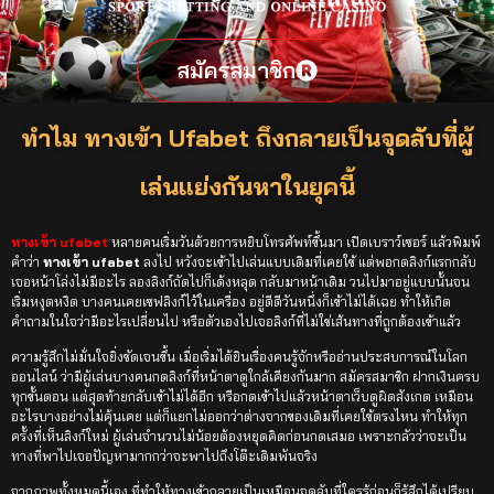
สมัครสมาชิก
ทำไม ทางเข้า Ufabet ถึงกลายเป็นจุดลับที่ผู้
เล่นแย่งกันหาในยุคนี้
ทางเข้า ufabet
หลายคนเริ่มวันด้วยการหยิบโทรศัพท์ขึ้นมา เปิดเบราว์เซอร์ แล้วพิมพ์
คำว่า
ทางเข้า ufabet
ลงไป หวังจะเข้าไปเล่นแบบเดิมที่เคยใช้ แต่พอกดลิงก์แรกกลับ
เจอหน้าโล่งไม่มีอะไร ลองลิงก์ถัดไปก็เด้งหลุด กลับมาหน้าเดิม วนไปมาอยู่แบบนั้นจน
เริ่มหงุดหงิด บางคนเคยเซฟลิงก์ไว้ในเครื่อง อยู่ดีดีวันหนึ่งก็เข้าไม่ได้เฉย ทำให้เกิด
คำถามในใจว่ามีอะไรเปลี่ยนไป หรือตัวเองไปเจอลิงก์ที่ไม่ใช่เส้นทางที่ถูกต้องเข้าแล้ว
ความรู้สึกไม่มั่นใจยิ่งชัดเจนขึ้น เมื่อเริ่มได้ยินเรื่องคนรู้จักหรืออ่านประสบการณ์ในโลก
ออนไลน์ ว่ามีผู้เล่นบางคนกดลิงก์ที่หน้าตาดูใกล้เคียงกันมาก สมัครสมาชิก ฝากเงินครบ
ทุกขั้นตอน แต่สุดท้ายกลับเข้าไม่ได้อีก หรือกดเข้าไปแล้วหน้าตาเว็บดูผิดสังเกต เหมือน
อะไรบางอย่างไม่คุ้นเคย แต่ก็แยกไม่ออกว่าต่างจากของเดิมที่เคยใช้ตรงไหน ทำให้ทุก
ครั้งที่เห็นลิงก์ใหม่ ผู้เล่นจำนวนไม่น้อยต้องหยุดคิดก่อนกดเสมอ เพราะกลัวว่าจะเป็น
ทางที่พาไปเจอปัญหามากกว่าจะพาไปถึงโต๊ะเดิมพันจริง
จากภาพทั้งหมดนี้เอง ที่ทำให้ทางเข้ากลายเป็นเหมือนจุดลับที่ใครรู้ก่อนก็รู้สึกได้เปรียบ