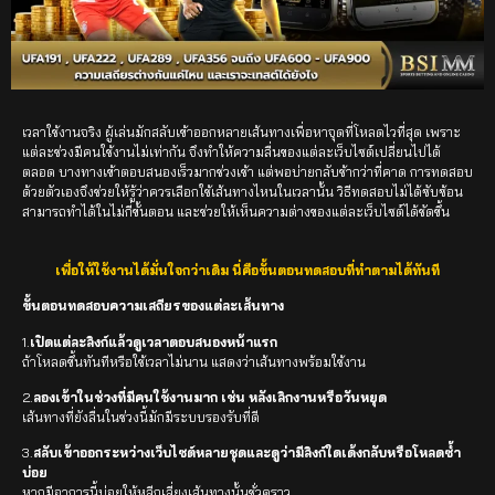
เวลาใช้งานจริง ผู้เล่นมักสลับเข้าออกหลายเส้นทางเพื่อหาจุดที่โหลดไวที่สุด เพราะ
แต่ละช่วงมีคนใช้งานไม่เท่ากัน จึงทำให้ความลื่นของแต่ละเว็บไซต์เปลี่ยนไปได้
ตลอด บางทางเข้าตอบสนองเร็วมากช่วงเช้า แต่พอบ่ายกลับช้ากว่าที่คาด การทดสอบ
ด้วยตัวเองจึงช่วยให้รู้ว่าควรเลือกใช้เส้นทางไหนในเวลานั้น วิธีทดสอบไม่ได้ซับซ้อน
สามารถทำได้ในไม่กี่ขั้นตอน และช่วยให้เห็นความต่างของแต่ละเว็บไซต์ได้ชัดขึ้น
เพื่อให้ใช้งานได้มั่นใจกว่าเดิม นี่คือขั้นตอนทดสอบที่ทำตามได้ทันที
ขั้นตอนทดสอบความเสถียรของแต่ละเส้นทาง
1.
เปิดแต่ละลิงก์แล้วดูเวลาตอบสนองหน้าแรก
ถ้าโหลดขึ้นทันทีหรือใช้เวลาไม่นาน แสดงว่าเส้นทางพร้อมใช้งาน
2.
ลองเข้าในช่วงที่มีคนใช้งานมาก เช่น หลังเลิกงานหรือวันหยุด
เส้นทางที่ยังลื่นในช่วงนี้มักมีระบบรองรับที่ดี
3.
สลับเข้าออกระหว่างเว็บไซต์หลายชุดและดูว่ามีลิงก์ใดเด้งกลับหรือโหลดซ้ำ
บ่อย
หากมีอาการนี้บ่อยให้หลีกเลี่ยงเส้นทางนั้นชั่วคราว