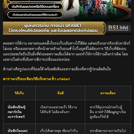
ตลอดการใช้งาน หลายคนเคยตั้งใจจะเก็บเส้นทางไว้ใช้ต่อ แต่พอถึงเวลาจริงกลับหาลิงก์
ไม่เจอ หรือเผลอกดทางที่หน้าตาคล้ายกันจนเข้าไปในจุดที่ไม่ต้องการ วิธีเก็บที่ชัดเจน
และปลอดภัยจึงเป็นสิ่งที่ช่วยลดความเสี่ยงได้มาก และทำให้การใช้งานลื่นกว่าเดิม โดย
เฉพาะในช่วงที่เส้นทางมีการเปลี่ยนแปลงบ่อย
ด้านล่างคือรูปแบบที่นิยมใช้ พร้อมข้อดีและความเสี่ยงที่ควรรู้ก่อนตัดสินใจ
ตารางเปรียบเทียบวิธีเก็บทางเข้า ufabet
วิธีเก็บ
ข้อดี
ความเสี่ยง
บันทึกเป็นบุ๊
เปิดง่ายและรวดเร็ว ใช้งาน
หากใช้อุปกรณ์ร่วมกับผู้
กมาร์กใน
ได้ทันที ไม่ต้องค้นหา
อื่น อาจทำให้ข้อมูลถูกเปิด
เบราว์เซอร์
ดูหรือแก้ไขได้
บันทึกในแอป
เก็บได้หลายชุด เขียนกำกับ
หากมีหลายรายการเกินไป