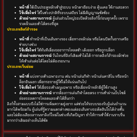
หน้าที่
ใช้เป็นประตูหลักเข้าสู่ระบบ หน้าตาเรียบง่าย คุ้นเคย ใช้งานสะดวก
ใช้เมื่อไหร่
ใช้ในช่วงปกติที่ระบบเสถียร ไม่มีสัญญาณขัดข้อง
ตัวอย่างสถานการณ์
ผู้เล่นส่วนใหญ่จะเปิดด้วยลิงก์นี้ก่อนทุกครั้ง เพราะ
รวดเร็วและเข้าได้ตรงที่สุด
ประเภทลิงก์สำรอง
หน้าที่
ทำหน้าที่เป็นเส้นทางรอง เมื่อทางหลักล่ม หรือโดนปิดกั้นจากเครือ
ข่ายบางช่วง
ใช้เมื่อไหร่
ใช้ทันทีเมื่อเจออาการโหลดช้า เด้งออก หรือถูกบล็อก
ตัวอย่างสถานการณ์
วันไหนที่ลิงก์เดิมเข้าไม่ได้ การกดลิงก์สำรองมักช่วย
ให้เข้าเล่นต่อได้โดยไม่ต้องรอนาน
ประเภทเว็บย่อย
หน้าที่
แบ่งทางเข้าเฉพาะงาน เช่น หน้าเล่นกีฬา หน้าเล่นคาสิโน หรือหน้า
ล็อกอินแยก เพื่อกระจายผู้ใช้ไม่ให้แน่นเกินไป
ใช้เมื่อไหร่
ใช้เมื่อจะเข้าเมนูเฉพาะ หรือเมื่อหน้าหลักมีผู้ใช้งานสูง
ตัวอย่างสถานการณ์
หากต้องการเล่นกีฬาโดยตรง การเข้าผ่านเว็บไซต์
ย่อยจะลดการโหลดและเข้าได้ลื่นกว่า
ลิงก์ทั้งสามแบบจึงไม่ใช่การเพิ่มความยุ่งยาก แต่ช่วยให้ระบบรองรับผู้เล่นจำนวน
มากได้พร้อมกัน ผู้เล่นที่รู้ความแตกต่างของแต่ละเส้นทางจะตัดสินใจได้ง่ายขึ้น
และไม่ต้องเสียเวลาวนหาลิงก์ใหม่ในช่วงที่เกิดปัญหา ทำให้การเข้าใช้งานราบรื่น
มากกว่าเดิมอย่างเห็นได้ชัด