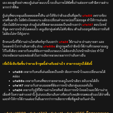
เอง ลองดูตัวอย่างของผู้เล่นสามแบบนี้ จะเห็นภาพได้ชัดขึ้นว่าแต่ละทางเข้ามีความต่าง
มากกว่าที่คิด
ผู้เล่นที่ชอบหมุนสล็อตตลอดทั้งคืน เล่าให้ฟังว่าตัวเองลื่นที่สุดกับ
ufa88
เพราะห้อง
เกมขึ้นมาเร็ว ไม่มีช่วงโหลดนาน แม้จะเปลี่ยนค่ายเกมบ่อยก็ไม่สะดุด ทำให้การเล่นต่อ
เนื่องไม่มีจังหวะหลุด ส่วนผู้เล่นที่ติดตามบอลสดเป็นหลักบอกว่า
ufa147
ตอบโจทย์
ที่สุด เพราะหน้าอัปเดตผลไว เมนูเลือกคู่แข่งขันไม่ซับซ้อน เข้าแล้วเจอจุดที่ต้องการทันที
ไม่ต้องไล่หาให้ยุ่งยาก
อีกคนหนึ่งที่ใช้งานผ่านโทรศัพท์ทุกวันบอกว่า
ufa24
ใช้งานง่าย อ่านสบายตา และ
โหลดหน้าไวกว่าเส้นทางอื่น ส่วน
ufa88s
มักถูกพูดถึงว่ามีหน้าใช้งานที่รวมหลายเมนู
ไว้ในที่เดียว เหมาะกับคนที่ต้องการสลับเกมแบบไม่ต้องกลับไปหน้าหลักบ่อย ทำให้
ประหยัดเวลาและคล่องตัวในการเลือกหมวดเกมมากกว่าเส้นทางอื่น
เพื่อให้เห็นชัดขึ้นว่าทางเข้าชุดนี้ต่างกันอย่างไร สามารถสรุปได้ดังนี้
ufa88
เหมาะกับคนที่เล่นสล็อตเป็นหลัก ต้องการหน้าไวและเปลี่ยนเกมได้
คล่อง
ufa88s
เหมาะกับคนที่ชอบรวมหลายเมนูในหน้าเดียว สลับเกมได้เร็ว
ufa147
เหมาะกับสายบอลสดที่ต้องการหน้าเลือกคู่และผลทันใจ
ufa24
เหมาะกับผู้ที่ใช้งานผ่านโทรศัพท์ ต้องการหน้าโหลดไวและใช้งานง่าย
เมื่อเข้าใจความต่างเหล่านี้ ผู้เล่นจะเลือกเส้นทางที่ตรงกับพฤติกรรมของตัวเองได้ง่ายขึ้น
และทำให้การใช้งานแต่ละวันลื่นมากกว่าการเลือกจากชื่อที่ดูคล้ายกันเท่านั้น