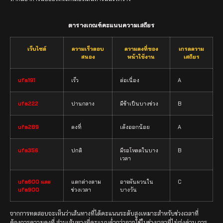
ตารางเกณฑ์คะแนนความเสถียร
เว็บไซต์
ความเร็วตอบ
ความคงที่ของ
เกรดความ
สนอง
หน้าใช้งาน
เสถียร
ufa191
เร็ว
ต่อเนื่อง
A
ufa222
ปานกลาง
มีช้าเป็นบางช่วง
B
ufa289
คงที่
เด้งออกน้อย
A
ufa356
ปกติ
มีรอโหลดในบาง
B
เวลา
ufa600 และ
แตกต่างตาม
อาจผันผวนใน
C
ufa900
ช่วงเวลา
บางวัน
จากการทดสอบจะเห็นว่าเส้นทางที่ได้คะแนนระดับสูงเหมาะสำหรับช่วงเวลาที่
ต้องการความคงที่ ส่วนเส้นทางที่คะแนนต่ำกว่าอาจใช้ในช่วงเวลาที่ไม่เร่งด่วน การ