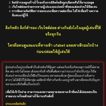
ลิงก์สำรองถูกสร้างไว้รองรับกรณีลิงก์หลักถูกบล็อกหรือใช้งานสะดุด
เว็บไซต์ย่อยช่วยกระจายผู้เล่นและแบ่งหน้าที่ของแต่ละส่วนให้ชัดเจน
การมีหลายลิงก์คือการออกแบบเพื่อความต่อเนื่อง ไม่ใช่เพื่อสร้างความ
สับสนแก่ผู้ใช้
ลิงก์หลัก ลิงก์สำรอง เว็บไซต์ย่อย ต่างกันยังไงในมุมผู้เล่นที่ใช้
จริงทุกวัน
ใครคือคนดูแลแผนที่ทางเข้า ufabet และเขาเช็กอะไรบ้าง
ก่อนปล่อยให้ผู้เล่นใช้
ผู้เล่นส่วนใหญ่จะเริ่มเข้าเว็บด้วยลิงก์ที่คุ้นตา แต่พอวันหนึ่งเกิดเหตุการณ์ที่ไม่คาด
คิด เช่น หน้าไม่โหลด เด้งออกทันที หรือขึ้นข้อความว่าระบบกำลังปรับปรุง ก็เริ่ม
สับสนว่าควรเปลี่ยนไปใช้ลิงก์ไหนแทน หลายคนเพิ่งมารู้ตอนนั้นเองว่าเส้นทาง
ต่างๆ ไม่ได้มีไว้ให้เลือกสุ่ม แต่มีหน้าที่ต่างกันจริง และถูกสร้างมาเพื่อรองรับปัญหา
หลายแบบที่เกิดขึ้นเป็นประจำ
เพื่อให้เข้าใจง่าย สามารถแยกความหมายของทางเข้าที่พบได้บ่อยออกเป็น
สามแบบ พร้อมตัวอย่างใช้งานจริงดังนี้
ประเภทลิงก์หลัก