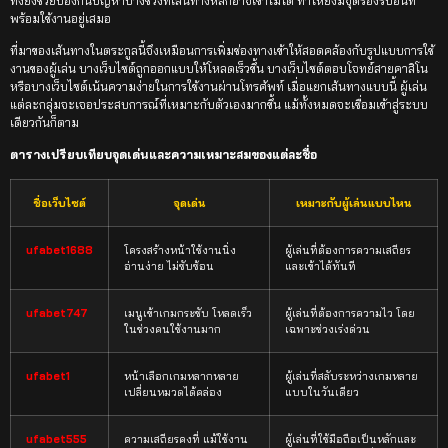
ทั้งยังช่วยป้องกันปัญหาบางช่วงที่เส้นทางหลักอาจเข้าไม่ได้ ทำให้ยังมีจุดรองรับอื่นที่
พร้อมใช้งานอยู่เสมอ
ที่มาของเส้นทางในตระกูลนี้จึงเหมือนการเพิ่มช่องทางเข้าให้สอดคล้องกับรูปแบบการใช้
งานของผู้เล่น บางเว็บไซต์ถูกออกแบบให้โหลดเร็วขึ้น บางเว็บไซต์ตอบโจทย์สายคาสิโน
หรือบางเว็บไซต์เน้นความง่ายในการใช้งานผ่านโทรศัพท์ เมื่อแยกเส้นทางแบบนี้ ผู้เล่น
แต่ละกลุ่มจะเจอประสบการณ์ที่เหมาะกับตัวเองมากขึ้น แม้ทั้งหมดจะเชื่อมเข้าสู่ระบบ
เดียวกันก็ตาม
ตารางเปรียบเทียบจุดเด่นและความเหมาะสมของแต่ละชื่อ
ชื่อเว็บไซต์
จุดเด่น
เหมาะกับผู้เล่นแบบไหน
ufabet1688
โครงสร้างหน้าใช้งานนิ่ง
ผู้เล่นที่ต้องการความเสถียร
อ่านง่าย ไม่ซับซ้อน
และเข้าได้ทันที
ufabet747
เมนูเข้าเกมกระชับ โหลดเร็ว
ผู้เล่นที่ต้องการความไว โดย
ในช่วงคนใช้งานมาก
เฉพาะช่วงเร่งด่วน
ufabet1
หน้าเลือกเกมหลากหลาย
ผู้เล่นที่สลับระหว่างเกมหลาย
เปลี่ยนหมวดได้คล่อง
แบบในวันเดียว
ufabet555
ความเสถียรคงที่ แม้ใช้งาน
ผู้เล่นที่ใช้มือถือเป็นหลักและ