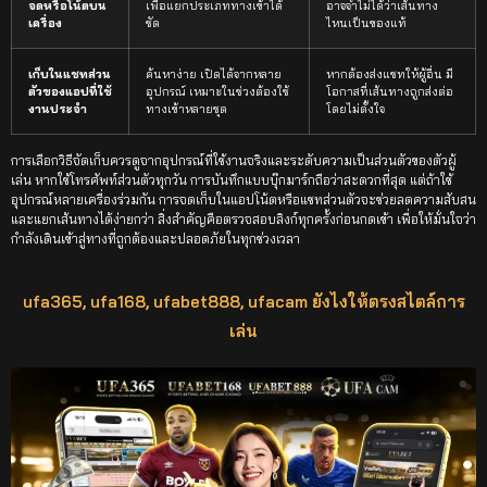
จดหรือโน้ตบน
เพื่อแยกประเภททางเข้าได้
อาจจำไม่ได้ว่าเส้นทาง
เครื่อง
ชัด
ไหนเป็นของแท้
เก็บในแชทส่วน
ค้นหาง่าย เปิดได้จากหลาย
หากต้องส่งแชทให้ผู้อื่น มี
ตัวของแอปที่ใช้
อุปกรณ์ เหมาะในช่วงต้องใช้
โอกาสที่เส้นทางถูกส่งต่อ
งานประจำ
ทางเข้าหลายชุด
โดยไม่ตั้งใจ
การเลือกวิธีจัดเก็บควรดูจากอุปกรณ์ที่ใช้งานจริงและระดับความเป็นส่วนตัวของตัวผู้
เล่น หากใช้โทรศัพท์ส่วนตัวทุกวัน การบันทึกแบบบุ๊กมาร์กถือว่าสะดวกที่สุด แต่ถ้าใช้
อุปกรณ์หลายเครื่องร่วมกัน การจดเก็บในแอปโน้ตหรือแชทส่วนตัวจะช่วยลดความสับสน
และแยกเส้นทางได้ง่ายกว่า สิ่งสำคัญคือตรวจสอบลิงก์ทุกครั้งก่อนกดเข้า เพื่อให้มั่นใจว่า
กำลังเดินเข้าสู่ทางที่ถูกต้องและปลอดภัยในทุกช่วงเวลา
ufa365, ufa168, ufabet888, ufacam ยังไงให้ตรงสไตล์การ
เล่น