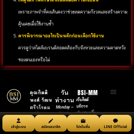
เพราะภาพจำที่คงเส้นคงวาช่วยลดความกังวลและสร้างความ
คุ้นเคยเมื่อใช้งานซ้ำ
ควรพิจารณาอะไรเป็นหลักก่อนเลือกใช้งาน
ควรดูว่าสไตล์แบรนด์สอดคล้องกับจังหวะและความคาดหวัง
ของตนเองหรือไม่
BSI-MM
วัน
คุณกิตติ
ทำงาน
เว็บไซต์
พงศ์ วัฒน
ข้อกำหนดและเงื่อนไขการใช้งาน
นโยบายการเล่นอย่างมีความรับผิดชอบ
ใบอนุญาตและการรับรอง
กฎและกติกาการเดิมพัน
เกี่ยวกับผู้เขียน
นโยบายความเป็นส่วนตัว
เกี่ยวกับ bsi-mm
บริการ
ศรีวโรดม
Monday –
ข่าวสารเรื่อง
Sunday
เลขที่
42/19
ของเว็บไซต์
09:00 am –
อาคาร
ศรี
พนันต่างของ
เข้าสู่ระบบ
สมัครสมาชิก
โปรโมชั่น
LINE Official
18:00 pm
ธนาเพลส
ชั้น
UFABET