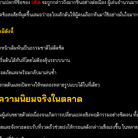
น่าแปลกที่ชื่อของ
UFA
จะถูกกล่าวถึงมากขึ้นอย่างต่อเนื่อง ผู้เล่นจำนวนม
ิดข้อสงสัยที่ผุดขึ้นเสมอว่าอะไรผลักดันให้ผู้คนเลือกหันมาใช้อย่างมั่นใจมากก
ีดังนี้
หน้าเดิมพันเป็นธรรมชาติไม่ติดขัด
่เริ่มต้นได้ทันทีโดยไม่ต้องคุ้นระบบนาน
กปลอดภัยและพร้อมกลับมาเล่นซ้ำ
งกดดันและเปิดทางให้ทดลองหลายรูปแบบได้ในที่เดียว
ะความนิยมจริงในตลาด
ู้เล่นขยายตัวต่อเนื่องจนเกิดการเปลี่ยนแปลงเชิงพฤติกรรมอย่างชัดเจน ทั้งจ
่ง่ายและจังหวะตอบรับที่รวดเร็วช่วยเร่งให้กระแสดังกล่าวแข็งแรงขึ้น ในห