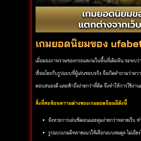
เกมยอดนิยมของ ufabet 
เมื่อมองภาพรวมของกระแสเกมในพื้นที่เดิมพัน จะพบว่า
เชื่อมโยงกับรูปแบบที่ผู้เล่นชอบจริง จึงเกิดคำถามว่าค
ตอบสนองดี และเข้าถึงง่ายกว่าที่คิด จึงทำให้การใช้งานต่
สิ่งที่สะท้อนความต่างของเกมยอดนิยมมีดังนี้
จังหวะการเล่นชัดเจนและคุมง่ายกว่าหลายเว็บ ทำใ
รูปแบบเกมมีหลายแนวให้เลือกแบบสมดุล ไม่เอีย