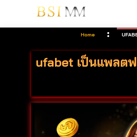
Home
UFAB
ufabet เป็นแพลตฟอร์