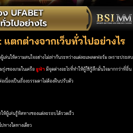
แตกต่างจากเว็บทั่วไปอย่างไร
ผู้เล่นให้ความสนใจอย่างไม่เท่ากันระหว่างแต่ละแพลตฟอร์ม เพราะประสบก
วามรุ่งของเกมในเครือ
ยูฟ่า
มีจุดต่างอะไรที่ทำให้ผู้ใช้รู้สึกมั่นใจมากกว่าท
อเนื่องเป็นเรื่องธรรมดาไม่ต้องฝืนปรับตัว
ห้ผู้เล่นรู้ทิศทางของแต่ละรอบได้รวดเร็ว
งไปทางใดทางเดียว