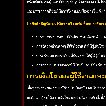
หรือแม้แต่ความคุ้นเคยที่ค่อยๆ ก่อรูปขึ้นตามเวลา จึงไม่
และบรรยากาศที่ช่วยให้การใช้งานเป็นเรื่องง่ายขึ้น จึงเก
ปัจจัยสำคัญที่หนุนให้ความนิยมเพิ่มขึ้นอย่างชัดเจนม
การทำงานของระบบที่ลื่นไหล ช่วยให้การเข้าออก
การจัดวางส่วนต่างๆ ที่เข้าใจง่าย ทำให้ผู้เล่นใหม
การสร้างสภาพแวดล้อมที่มั่นคง ทำให้ผู้ใช้รู้สึ
การออกแบบบรรยากาศให้เป็นกันเอง จึงไม่ก่อแร
การเติบโตของผู้ใช้งานแล
เมื่อดูภาพรวมของกระแสใช้งานในปัจจุบัน จะเห็นว่ากลุ่มผ
สะท้อนว่าผู้คนให้ความมั่นใจมากกว่าเดิม การเข้าถึงที