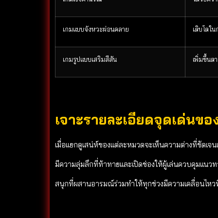
เกมแบบจังหวะผ่อนคลาย
เติบโตในกล
เกมรูปแบบเสริมสีสัน
เพิ่มขึ้น
เจาะรายละเอียดจุดเด่นขอ
เมื่อแยกดูเสน่ห์ของแต่ละหมวดจะเห็นความต่างที่ชัดเ
มีความลุ่มลึกที่ท้าทายและเปิดช่องให้ผู้เล่นควบคุมแ
สนุกที่ผสานอารมณ์ร่วมทำให้ทุกช่วงมีความเคลื่อนไหวที