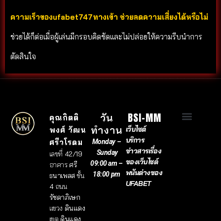
ความเร็วของufabet747ทางเข้า ช่วยลดความเสี่ยงได้หรือไม่
ช่วยได้ก็ต่อเมื่อผู้เล่นมีกรอบคิดชัดและไม่ปล่อยให้ความรีบนำการ
ตัดสินใจ
BSI-MM
วัน
คุณกิตติ
ทำงาน
เว็บไซต์
พงศ์ วัฒน
ข้อกำหนดและเงื่อนไขการใช้งาน
นโยบายการเล่นอย่างมีความรับผิดชอบ
ใบอนุญาตและการรับรอง
กฎและกติกาการเดิมพัน
เกี่ยวกับผู้เขียน
นโยบายความเป็นส่วนตัว
เกี่ยวกับ bsi-mm
บริการ
ศรีวโรดม
Monday –
ข่าวสารเรื่อง
Sunday
เลขที่
42/19
ของเว็บไซต์
09:00 am –
อาคาร
ศรี
พนันต่างของ
18:00 pm
ธนาเพลส
ชั้น
UFABET
4
ถนน
รัชดาภิเษก
แขวง
ดินแดง
เขต
ดินแดง