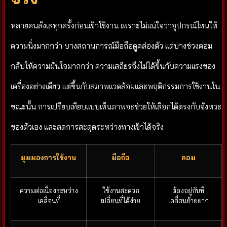
หลายคนลังเลทุกครั้งก่อนเข้าใช้งาน เพราะไม่แน่ใจว่าอุปกรณ์ไหนให้
ความนิ่งมากกว่า บางสถานการณ์มือถือดูคล่องตัว แต่บางช่วงคอม
กลับให้ความมั่นใจมากกว่า ความเสถียรจึงไม่ได้ขึ้นกับความแรงของ
เครื่องอย่างเดียว แต่ขึ้นกับสภาพแวดล้อมและพฤติกรรมการใช้งานใน
ขณะนั้น การเปรียบเทียบแบบเห็นภาพจะช่วยให้เลือกได้ตรงกับจังหวะ
ของตัวเอง และลดการสะดุดระหว่างทางเข้าได้จริง
มุมมองการใช้งาน
มือถือ
คอม
ความต่อเนื่องระหว่าง
ใช้งานสะดวก
ต้องอยู่กับที่
เคลื่อนที่
เปลี่ยนที่ได้ง่าย
เคลื่อนย้ายยาก