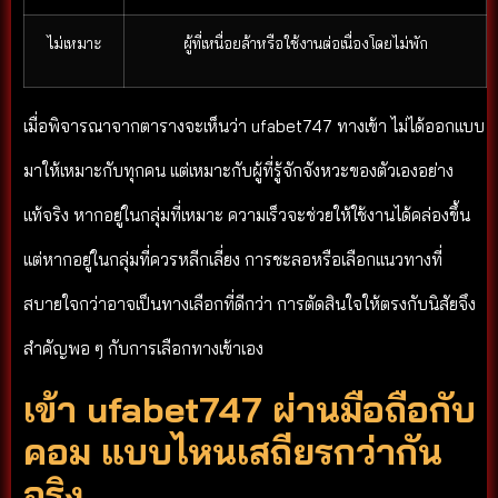
ไม่เหมาะ
ผู้ที่เหนื่อยล้าหรือใช้งานต่อเนื่องโดยไม่พัก
เมื่อพิจารณาจากตารางจะเห็นว่า ufabet747 ทางเข้า ไม่ได้ออกแบบ
มาให้เหมาะกับทุกคน แต่เหมาะกับผู้ที่รู้จักจังหวะของตัวเองอย่าง
แท้จริง หากอยู่ในกลุ่มที่เหมาะ ความเร็วจะช่วยให้ใช้งานได้คล่องขึ้น
แต่หากอยู่ในกลุ่มที่ควรหลีกเลี่ยง การชะลอหรือเลือกแนวทางที่
สบายใจกว่าอาจเป็นทางเลือกที่ดีกว่า การตัดสินใจให้ตรงกับนิสัยจึง
สำคัญพอ ๆ กับการเลือกทางเข้าเอง
เข้า ufabet747 ผ่านมือถือกับ
คอม แบบไหนเสถียรกว่ากัน
จริง