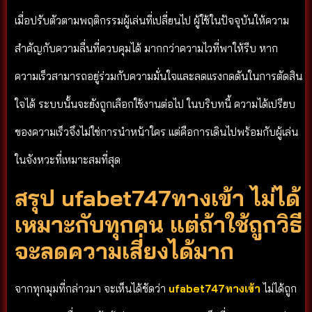
เมื่อปรับตัวตามพฤติกรรมผู้เล่นที่เปลี่ยนไป ผู้ใช้ในปัจจุบันให้ความ
สำคัญกับความลื่นที่ควบคุมได้ มากกว่าความไวที่พาให้รีบ หาก
ความเร็วสามารถอยู่ร่วมกับความมั่นใจและลดแรงกดดันในการตัดสิน
ใจได้ ระบบนั้นจะยังถูกเลือกใช้งานต่อไป ในบริบทนี้ ความได้เปรียบ
ของความเร็วจึงไม่ใช่การนำหน้าใคร แต่คือการเดินไปพร้อมกับผู้เล่น
ในจังหวะที่เหมาะสมที่สุด
สรุป ufabet747ทางเข้า ไม่ได้
เหมาะกับทุกคน แต่ถ้าใช้ถูกวิธี
จะลดความเสี่ยงได้มาก
จากทุกมุมที่กล่าวมา จะเห็นได้ชัดว่า
ufabet747ทางเข้า
ไม่ได้ถูก