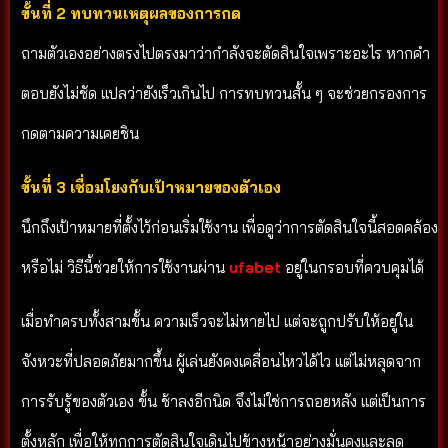
ขั้นที่ 2 ทบทวนเหตุผลของการกด
ถามตัวเองอย่างตรงไปตรงมาว่ากำลังจะตัดสินใจเพราะอะไร หากคำ
ตอบยังไม่ชัด แปลว่ายังเร็วเกินไป การทบทวนสั้น ๆ จะช่วยกรองการ
กดตามความเคยชิน
ขั้นที่ 3 เชื่อมโยงกับเป้าหมายของตัวเอง
นึกถึงเป้าหมายที่ตั้งไว้ก่อนเริ่มใช้งาน เพื่อดูว่าการตัดสินใจนี้สอดคล้อง
หรือไม่ วิธีนี้ช่วยให้การใช้งานผ่าน
ufabet
อยู่ในกรอบที่ควบคุมได้
เมื่อทำครบทั้งสามขั้น ความเร็วจะไม่หายไป แต่จะถูกปรับให้อยู่ใน
จังหวะที่ปลอดภัยมากขึ้น ผู้เล่นยังคงเคลื่อนไหวได้ไว แต่ไม่หลุดจาก
การรับรู้ของตัวเอง ขั้น ช้าลงอีกนิด จึงไม่ใช่การถอยหลัง แต่เป็นการ
ตั้งหลัก เพื่อให้ทุกการตัดสินใจเดินไปข้างหน้าอย่างมั่นคงและลด