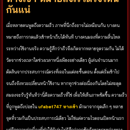
กันแน่
เมื่อหลายคนพูดถึงความเร็ว ภาพที่นึกถึงอาจไม่เหมือนกัน บางคน
หมายถึงการกดแล้วเข้าหน้าเว็บได้ทันที บางคนมองที่ความลื่นไหล
ระหว่างใช้งานจริง ความรู้สึกว่าเร็วจึงเกิดจากหลายจุดรวมกัน ไม่ได้
วัดจากช่วงเวลาใดช่วงเวลาหนึ่งเพียงอย่างเดียว ผู้เล่นจำนวนมาก
ตัดสินจากประสบการณ์ตรงที่เจอในแต่ละขั้นตอน ตั้งแต่เริ่มเข้าไป
จนถึงจังหวะเปลี่ยนหน้าใช้งาน หากทุกช่วงต่อเนื่องกันโดยไม่สะดุด
สมองจะรับรู้ทันทีว่านี่คือความเร็วที่ใช่ เพื่อให้เห็นภาพชัดขึ้น ความเร็ว
ที่ถูกพูดถึงบ่อยใน
ufabet747 ทางเข้า
มักมาจากจุดเล็ก ๆ หลาย
จุดที่รวมกันเป็นประสบการณ์เดียว ไม่ใช่แค่ความไวตอนเปิดหน้าแรก
แต่คือความต่อเนื่องที่ทำให้ผู้เล่นไม่รู้สึกว่าถูกขัดจังหวะระหว่างทาง