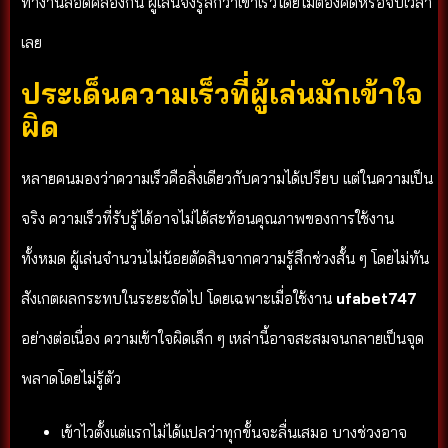
ทำงานสอดคล้องกัน ผู้เล่นจึงรู้สึกว่าเข้าเร็วโดยไม่ต้องคิดหรือจับเวลา
เลย
ประเด็นความเร็วที่ผู้เล่นมักเข้าใจ
ผิด
หลายคนมองว่าความเร็วคือสิ่งเดียวกับความได้เปรียบ แต่ในความเป็น
จริง ความเร็วที่รับรู้ได้อาจไม่ได้สะท้อนคุณภาพของการใช้งาน
ทั้งหมด ผู้เล่นจำนวนไม่น้อยตัดสินจากความรู้สึกช่วงสั้น ๆ โดยไม่ทัน
สังเกตผลกระทบในระยะถัดไป โดยเฉพาะเมื่อใช้งาน
ufabet747
อย่างต่อเนื่อง ความเข้าใจผิดเล็ก ๆ เหล่านี้อาจสะสมจนกลายเป็นจุด
พลาดโดยไม่รู้ตัว
เข้าไวตั้งแต่แรกไม่ได้แปลว่าทุกขั้นจะลื่นเสมอ บางช่วงอาจ