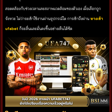
สอดคล้องกับช่วงเวลาและสภาพแวดล้อมของตัวเอง เมื่อเลือกถูก
จังหวะ ไม่ว่าจะเข้าใช้งานผ่านอุปกรณ์ใด การเข้าถึงผ่าน
ทางเข้า
ufabet
ก็จะลื่นและมั่นคงขึ้นอย่างเห็นได้ชัด