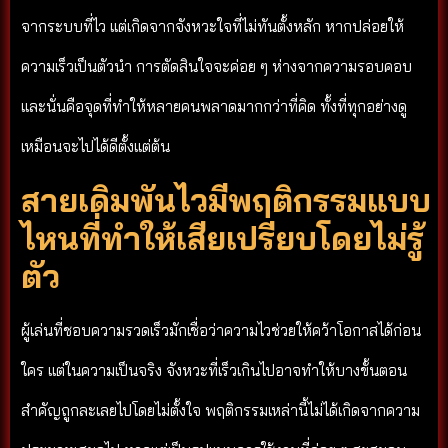
จากระบบที่ไว แต่เกิดจากจังหวะใจที่ไม่ทันตั้งหลัก หากปล่อยให้
ความเร็วเป็นตัวนำ การตัดสินใจจะค่อย ๆ ห่างจากความรอบคอบ
และนั่นคือจุดที่ทำให้หลายคนพลาดมากกว่าที่คิด ทั้งที่ทุกอย่างดู
เหมือนจะไปได้ดีตั้งแต่ต้น
สายเดิมพันไวมีพฤติกรรมแบบ
ไหนที่ทำให้เสียเปรียบโดยไม่รู้
ตัว
ผู้เล่นที่ชอบความรวดเร็วมักเชื่อว่าความไวช่วยให้คว้าโอกาสได้ก่อน
ใคร แต่ในความเป็นจริง จังหวะที่เร็วเกินไปอาจทำให้บางขั้นตอน
สำคัญถูกละเลยไปโดยไม่ตั้งใจ พฤติกรรมเหล่านี้ไม่ได้เกิดจากความ