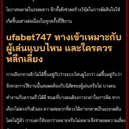
โอกาสพลาดในระยะยาว อีกทั้งยังช่วยสร้างวินัยในการตัดสินใจให้
เกิดขึ้นอย่างต่อเนื่องในทุกครั้งที่ใช้งาน
ufabet747 ทางเข้าเหมาะกับ
ผู้เล่นแบบไหน และใครควร
หลีกเลี่ยง
การเลือกทางเข้าไม่ได้ขึ้นอยู่กับว่าระบบไหนดูไวกว่า แต่ขึ้นอยู่กับว่า
จังหวะการใช้งานนั้นสอดคล้องกับนิสัยของผู้เล่นหรือไม่ บางคน
ทำงานกับความเร็วได้ดี ขณะที่บางคนต้องการเวลาในการคิด หาก
เลือกไม่ตรงกับตัวเอง ความสะดวกที่ควรได้อาจกลายเป็นแรงกดดัน
โดยไม่รู้ตัว การแยกให้ออกว่าเหมาะหรือไม่เหมาะจึงช่วยลดความเสี่ยง