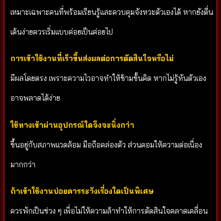
เหมาะเฉพาะคนที่พร้อมเรียนรู้และควบคุมจังหวะตัวเองได้ หากยังตื่น
เต้นง่ายควรเริ่มแบบค่อยเป็นค่อยไป
การเข้าใช้งานที่เร็วขึ้นส่งผลต่อการตัดสินใจหรือไม่
มีผลโดยตรง เพราะความไวอาจทำให้ข้ามขั้นคิด หากไม่รู้ทันตัวเอง
อาจพลาดได้ง่าย
ใช้ทางเข้าผ่านอุปกรณ์ใดจึงจะนิ่งกว่า
ขึ้นอยู่กับสภาพแวดล้อม มือถือคล่องตัว ส่วนคอมให้ความต่อเนื่อง
มากกว่า
ถ้าเข้าใช้งานบ่อยควรระวังเรื่องใดเป็นพิเศษ
ควรพักเป็นช่วง ๆ เพื่อไม่ให้ความล้าทำให้การตัดสินใจคลาดเคลื่อน