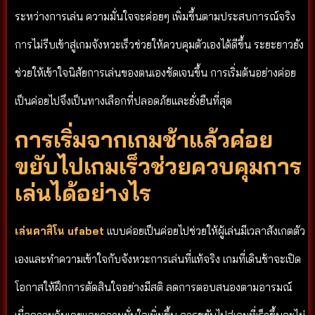
ระหว่างการเล่น ความมั่นใจจะค่อยๆ เพิ่มขึ้นตามประสบการณ์จริง
การไม่รีบเข้าสู่เกมจังหวะเร็วช่วยให้ควบคุมตัวเองได้ดีขึ้น ระยะยาวยัง
ช่วยให้เข้าใจนิสัยการเล่นของตนเองชัดเจนขึ้น การเริ่มต้นอย่างค่อย
เป็นค่อยไปจึงเป็นทางเลือกที่ปลอดภัยและยั่งยืนที่สุด
การเริ่มจากเกมช้าแล้วค่อย
ขยับไปเกมเร็วช่วยควบคุมการ
เล่นได้อย่างไร
เล่นคาสิโน ufabet
แบบค่อยเป็นค่อยไปช่วยให้ผู้เล่นมีเวลาสังเกตตัว
เองและทำความเข้าใจกับจังหวะการเล่นที่แท้จริง เกมที่เดินช้าจะเปิด
โอกาสให้ฝึกการตัดสินใจอย่างมีสติ ลดการตอบสนองตามอารมณ์