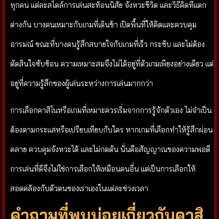
ทุกคน แต่ละสไตล์การเล่นสะท้อนนิสัย จังหวะชีวิต และวิธีคิดที่แตก
ต่างกัน บางคนเหมาะกับเกมที่เดินช้า เปิดพื้นที่ให้คิดและควบคุม
อารมณ์ ขณะที่บางคนรู้สึกสบายใจกับเกมที่เร็ว กระชับ และไม่ต้อง
ตัดสินใจซับซ้อน ความเหมาะสมจึงไม่ได้อยู่ที่ตัวเกมเพียงอย่างเดียว แต่
อยู่ที่ความรู้สึกของผู้เล่นระหว่างการเล่นมากกว่า
การเลือกคาสิโนหรือเกมที่เหมาะควรเริ่มจากการรู้จักตัวเอง ไม่จำเป็น
ต้องตามกระแสหรือเปรียบเทียบกับใคร หากเกมที่เลือกทำให้รู้สึกผ่อน
คลาย ควบคุมจังหวะได้ และไม่กดดัน นั่นคือสัญญาณของความพอดี
การเล่นที่ดีจึงไม่ใช่การเลือกให้เหมือนคนอื่น แต่เป็นการเลือกให้
สอดคล้องกับตัวตนของเราเองในแต่ละช่วงเวลา
คำถามที่พบบ่อยเกี่ยวกับคาสิ