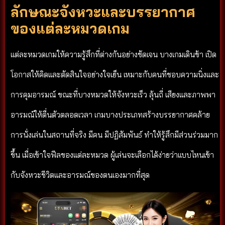
ลักษณะจังหวะและบรรยากาศ
ของแต่ละหมวดเกม
แต่ละหมวดเกมให้ความรู้สึกที่ต่างกันอย่างชัดเจน บางเกมเดินช้า เปิด
โอกาสให้คิดและตัดสินใจอย่างใจเย็น เหมาะกับคนที่ชอบความนิ่งและ
การคุมอารมณ์ ขณะที่บางหมวดให้จังหวะเร็ว ลุ้นถี่ เสียงและภาพพา
อารมณ์ให้ตื่นตัวตลอดเวลา เกมบางประเภทสร้างบรรยากาศคล้าย
การนั่งเล่นในสถานที่จริง มีคน มีปฏิสัมพันธ์ ทำให้รู้สึกมีส่วนร่วมมาก
ขึ้น เมื่อเข้าใจฟีลของแต่ละหมวด ผู้เล่นจะเลือกได้ง่ายว่าแบบไหนเข้า
กับจังหวะชีวิตและอารมณ์ของตนเองมากที่สุด