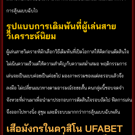
การลุ้นแบบฉับไว
รูปแบบการเดิมพันที่ผู้เล่นสาย
วิเคราะห์นิยม
ผู้เล่นสายวิเคราะห์มักเลือกวิธีเดิมพันที่เปิดโอกาสให้คิดก่อนตัดสินใจ
ไม่เน้นความเร็วแต่ให้ความสำคัญกับความสม่ำเสมอ พฤติกรรมการ
เล่นจะเป็นแบบค่อยเป็นค่อยไป มองภาพรวมของแต่ละรอบแล้วจึง
ลงมือ ไม่เปลี่ยนแนวทางตามอารมณ์ระยะสั้น คนกลุ่มนี้ชอบจดจำ
จังหวะที่ผ่านมาเพื่อนำมาประกอบการตัดสินใจรอบถัดไป ฟีลการเล่น
จึงออกไปทางนิ่ง สุขุม และมีระบบมากกว่าการลุ้นแบบฉับพลัน
เสือมังกรในคาสิโน UFABET