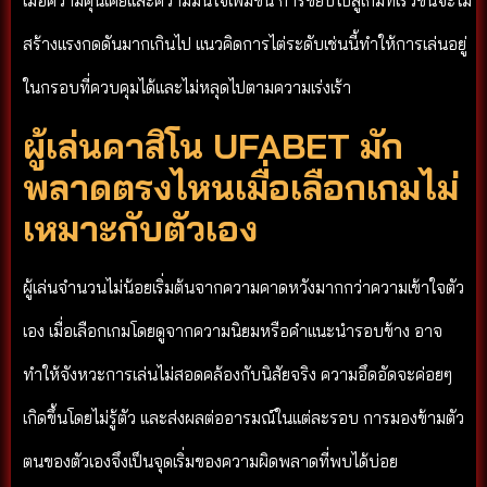
เมื่อความคุ้นเคยและความมั่นใจเพิ่มขึ้น การขยับไปสู่เกมที่เร็วขึ้นจะไม่
สร้างแรงกดดันมากเกินไป แนวคิดการไต่ระดับเช่นนี้ทำให้การเล่นอยู่
ในกรอบที่ควบคุมได้และไม่หลุดไปตามความเร่งเร้า
ผู้เล่นคาสิโน UFABET มัก
พลาดตรงไหนเมื่อเลือกเกมไม่
เหมาะกับตัวเอง
ผู้เล่นจำนวนไม่น้อยเริ่มต้นจากความคาดหวังมากกว่าความเข้าใจตัว
เอง เมื่อเลือกเกมโดยดูจากความนิยมหรือคำแนะนำรอบข้าง อาจ
ทำให้จังหวะการเล่นไม่สอดคล้องกับนิสัยจริง ความอึดอัดจะค่อยๆ
เกิดขึ้นโดยไม่รู้ตัว และส่งผลต่ออารมณ์ในแต่ละรอบ การมองข้ามตัว
ตนของตัวเองจึงเป็นจุดเริ่มของความผิดพลาดที่พบได้บ่อย