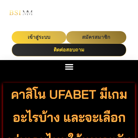
เข้าสู่ระบบ
สมัครสมาชิก
ติดต่อสอบถาม
คาสิโน UFABET มีเกม
อะไรบ้าง และจะเลือก