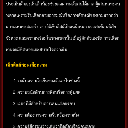
ประเมินตัวเองสักเล็กน้อยช่วยลดความสับสนได้มาก ผู้เล่นหลายคน
พลาดเพราะรีบเลือกตามอารมณ์หรือภาพลักษณ์ของเกมมากกว่า
ความเหมาะสมจริง การใช้เช็กลิสต์เป็นเหมือนกระจกสะท้อนนิสัย
จังหวะ และความพร้อมในช่วงเวลานั้น เมื่อรู้จักตัวเองชัด การเลือก
เกมจะมีทิศทางและสบายใจกว่าเดิม
เช็กลิสต์ก่อนเลือกเกม
ระดับความใจเย็นของตัวเองในช่วงนี้
ความถนัดด้านการคิดหรือการลุ้นผล
เวลาที่มีสำหรับการเล่นแต่ละรอบ
ความต้องการความเร็วหรือความนิ่ง
ความรู้สึกระหว่างเล่นว่าอึดอัดหรือผ่อนคลาย