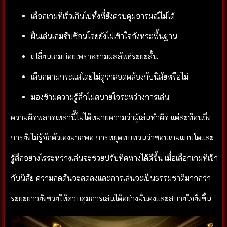
เลือกเกมที่เร็วเกินไปทั้งที่ยังควบคุมอารมณ์ไม่ได้
ฝืนเล่นเกมซับซ้อนโดยยังไม่เข้าใจจังหวะพื้นฐาน
เปลี่ยนเกมบ่อยเพราะตามผลลัพธ์ระยะสั้น
เลือกตามกระแสโดยไม่ดูว่าสอดคล้องกับนิสัยหรือไม่
มองข้ามความรู้สึกไม่สบายใจระหว่างการเล่น
ความผิดพลาดเหล่านี้ไม่ได้หมายความว่าผู้เล่นทำผิด แต่สะท้อนถึง
การยังไม่รู้จักตัวเองมากพอ การหยุดทบทวนว่าชอบเกมแบบใดและ
รู้สึกอย่างไรระหว่างเล่นจะช่วยปรับทิศทางได้ดีขึ้น เมื่อเลือกเกมที่เข้า
กับนิสัย ความกดดันจะลดลงและการเล่นจะเป็นธรรมชาติมากกว่า
ระยะยาวยังช่วยให้ควบคุมการเล่นได้อย่างมั่นคงและสบายใจยิ่งขึ้น