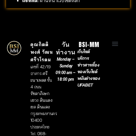
แชทสด:
ผ่านหน้าเว็บไซต์หลัก
BSI-MM
วัน
คุณกิตติ
ทำงาน
เว็บไซต์
พงศ์ วัฒน
ข้อกำหนดและเงื่อนไขการใช้งาน
นโยบายการเล่นอย่างมีความรับผิดชอบ
ใบอนุญาตและการรับรอง
กฎและกติกาการเดิมพัน
เกี่ยวกับผู้เขียน
นโยบายความเป็นส่วนตัว
เกี่ยวกับ bsi-mm
บริการ
ศรีวโรดม
Monday –
ข่าวสารเรื่อง
Sunday
เลขที่
42/19
ของเว็บไซต์
09:00 am –
อาคาร
ศรี
พนันต่างของ
18:00 pm
ธนาเพลส
ชั้น
UFABET
4
ถนน
รัชดาภิเษก
แขวง
ดินแดง
เขต
ดินแดง
กรุงเทพมหานคร
10400
ประเทศไทย
Tel:
068-