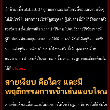
อีกด้านหนึ่ง ufabet007 ถูกมองว่าเหมาะกับคนที่ชอบเล่นแบบนิ่งๆ
ไม่เน้นโชว์ ไม่อยากทำอะไรให้ดูสะดุดตา ผู้เล่นสายนี้มักมีวิธีจัดการตัว
เองชัดเจน ตั้งแต่การเลือกเวลาเข้าใช้งาน ไปจนถึงการใช้ช่องทางที่
รู้สึกปลอดภัยและคุมสถานการณ์ได้ดี ภาพจำจึงไม่ได้อยู่ที่ความหวือ
หวา แต่อยู่ที่ความเรียบง่ายแบบใช้งานจริง ซึ่งถ้าคุณอยากศึกษา
แนวทางการเข้าเล่นที่เป็นระบบมากขึ้น สามารถดูรายละเอียดเพิ่มเติม
ได้ที่
ufabet
สายเงียบ คือใคร และมี
พฤติกรรมการเข้าเล่นแบบไหน
สายเงียบคือคนที่เล่นแบบไม่ต้องการให้ใครรับรู้มากนัก เขาไม่ได้สนใจ