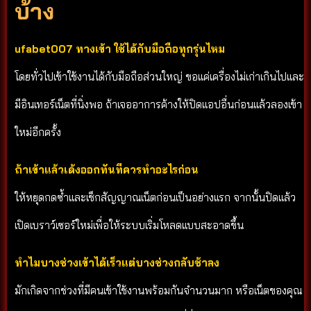
บ้าง
ufabet007 ทางเข้า ใช้ได้กับมือถือทุกรุ่นไหม
โดยทั่วไปเข้าใช้งานได้กับมือถือส่วนใหญ่ ขอแค่เครื่องไม่เก่าเกินไปและ
มีอินเทอร์เน็ตที่นิ่งพอ ถ้าเจออาการค้างให้ปิดแอปอื่นก่อนแล้วลองเข้า
ใหม่อีกครั้ง
ถ้าเข้าแล้วเด้งออกทันทีควรทำอะไรก่อน
ให้หยุดกดซ้ำและเช็กสัญญาณเน็ตก่อนเป็นอย่างแรก จากนั้นปิดแล้ว
เปิดเบราว์เซอร์ใหม่เพื่อให้ระบบเริ่มโหลดแบบสะอาดขึ้น
ทำไมบางช่วงเข้าได้เร็วแต่บางช่วงกลับช้าลง
มักเกิดจากช่วงที่มีคนเข้าใช้งานพร้อมกันจำนวนมาก หรือเน็ตของคุณ