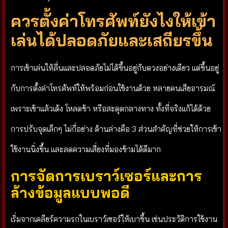
ควรตั้งค่าโทรศัพท์ยังไงให้เข้า
เล่นได้ปลอดภัยและเสถียรขึ้น
การเข้าเล่นให้ลื่นและปลอดภัยไม่ได้ขึ้นอยู่กับดวงอย่างเดียว แต่ขึ้นอยู่
กับการตั้งค่าโทรศัพท์ให้พร้อมก่อนใช้งานด้วย หลายคนเสียอารมณ์
เพราะเข้าแล้วเด้ง โหลดช้า หรือสะดุดกลางทาง ทั้งที่จริงแก้ได้ด้วย
การปรับจุดเล็กๆ ไม่กี่อย่าง ด้านล่างคือ 3 ส่วนสำคัญที่ช่วยให้การเข้า
ใช้งานนิ่งขึ้น และลดความเสี่ยงที่มองข้ามได้ดีมาก
การจัดการเบราว์เซอร์และการ
ล้างข้อมูลแบบพอดี
เริ่มจากเคลียร์ความรกในเบราว์เซอร์ให้เบาขึ้น เช่นประวัติการใช้งาน