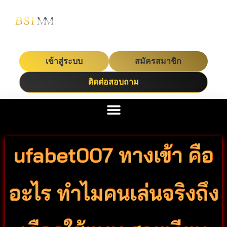
เข้าสู่ระบบ
สมัครสมาชิก
ติดต่อสอบถาม
ufabet007 ทางเข้า คือ
อะไร ทำไมคนเล่นจริงถึง