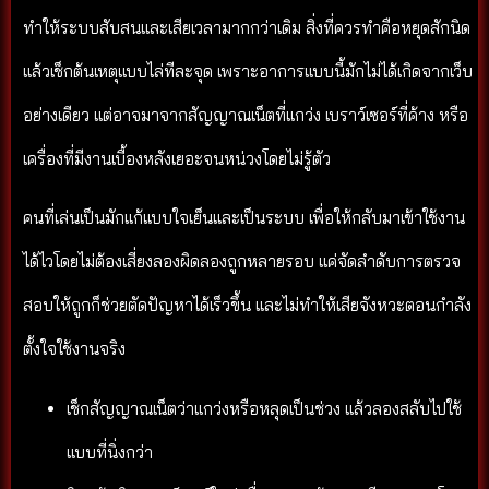
ทำให้ระบบสับสนและเสียเวลามากกว่าเดิม สิ่งที่ควรทำคือหยุดสักนิด
แล้วเช็กต้นเหตุแบบไล่ทีละจุด เพราะอาการแบบนี้มักไม่ได้เกิดจากเว็บ
อย่างเดียว แต่อาจมาจากสัญญาณเน็ตที่แกว่ง เบราว์เซอร์ที่ค้าง หรือ
เครื่องที่มีงานเบื้องหลังเยอะจนหน่วงโดยไม่รู้ตัว
คนที่เล่นเป็นมักแก้แบบใจเย็นและเป็นระบบ เพื่อให้กลับมาเข้าใช้งาน
ได้ไวโดยไม่ต้องเสี่ยงลองผิดลองถูกหลายรอบ แค่จัดลำดับการตรวจ
สอบให้ถูกก็ช่วยตัดปัญหาได้เร็วขึ้น และไม่ทำให้เสียจังหวะตอนกำลัง
ตั้งใจใช้งานจริง
เช็กสัญญาณเน็ตว่าแกว่งหรือหลุดเป็นช่วง แล้วลองสลับไปใช้
แบบที่นิ่งกว่า