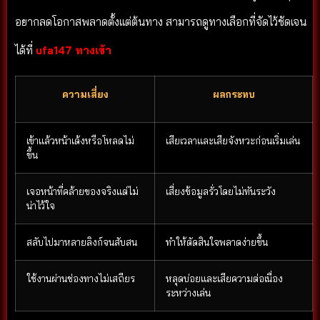
อยากลดโอกาสพลาดตั้งแต่ต้นทาง สามารถดูทางเลือกที่จัดไว้ชัดเจน
ได้ที่
ufa147 ทางเข้า
ความเสี่ยง
ผลกระทบ
เข้าแล้วหน้าเด้งหรือโหลดไม่
เสียเวลาและเสียจังหวะก่อนเริ่มเล่น
ขึ้น
เจอหน้าที่คล้ายของจริงแต่ไม่
เสี่ยงข้อมูลรั่วโดยไม่ทันระวัง
น่าไว้ใจ
สลับไปมาหลายลิงก์จนสับสน
ทำให้ตัดสินใจพลาดง่ายขึ้น
ใช้งานผ่านช่องทางไม่เสถียร
หลุดบ่อยและเสียความต่อเนื่อง
ระหว่างเล่น