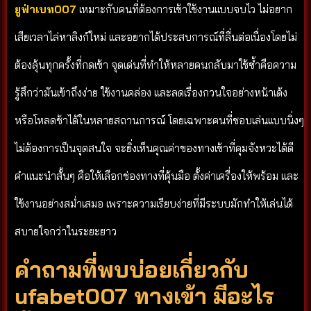
ยูฟ่าเบท007
เหมาะกับคนที่ต้องการเข้าใช้งานแบบจบไว ไม่อยาก
เสียเวลาไล่หาลิงก์ใหม่ และอยากได้ประสบการณ์ที่ลื่นต่อเนื่องโดยไม่
ต้องลุ้นทุกครั้งที่กดเข้า จุดเด่นที่ทำให้หลายคนกลับมาใช้ซ้ำคือความ
รู้สึกว่ามันเข้าถึงง่าย ใช้งานคล่อง และลดเรื่องกวนใจอย่างหน้าเด้ง
หรือโหลดช้าได้ในหลายสถานการณ์ โดยเฉพาะคนที่ชอบเล่นแบบนิ่งๆ
ไม่ต้องการเป็นจุดสนใจ จะยิ่งเห็นคุณค่าของทางเข้าที่คุมจังหวะได้ดี
คำแนะนำสั้นๆ คือให้เลือกช่องทางที่คุ้นมือ ตั้งค่าเครื่องให้พร้อม และ
ใช้งานอย่างสม่ำเสมอ เพราะความเรียบง่ายที่มีระบบมักทำให้เล่นได้
สบายใจกว่าในระยะยาว
คำถามที่พบบ่อยเกี่ยวกับ
ufabet007 ทางเข้า มีอะไร