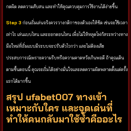
กดผิด ลดความสับสน และทำให้คุณควบคุมการใช้งานได้ง่ายขึ้น
Step 3
ก่อนเริ่มเล่นจริงควรวางกติกาของตัวเองให้ชัด เช่นจะใช้เวลา
เท่าไร เล่นแบบไหน และออกตอนไหน เพื่อไม่ให้หลุดโฟกัสระหว่างทาง
มือใหม่ที่เริ่มแบบมีระบบจะปรับตัวไวกว่า และไม่ต้องเสีย
ประสบการณ์เพราะความรีบหรือความคาดหวังเกินพอดี ถ้าคุณเดิน
ตามขั้นตอนนี้ คุณจะเริ่มได้อย่างมั่นใจและลดความผิดพลาดตั้งแต่ครั้ง
แรกได้มากขึ้น
สรุป ufabet007 ทางเข้า
เหมาะกับใคร และจุดเด่นที่
ทำให้คนกลับมาใช้ซ้ำคืออะไร