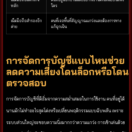
หลัก
ใคร
เน็ตมือถือสำรองอีก
คนที่เจอพื้นที่สัญญาณแกว่งและต้องการทาง
ค่าย
แก้ฉุกเฉิน
การจัดการบัญชีแบบไหนช่วย
ลดความเสี่ยงโดนล็อกหรือโดน
ตรวจสอบ
การจัดการบัญชีที่ดีเริ่มจากความสม่ำเสมอในการใช้งาน คนที่อยู่ได้
นานมักไม่ทำอะไรสุดโต่งหรือเปลี่ยนพฤติกรรมแบบฉับพลัน เพราะ
ระบบส่วนใหญ่จะชอบความนิ่งมากกว่าความแกว่ง การเข้าเล่นด้วย