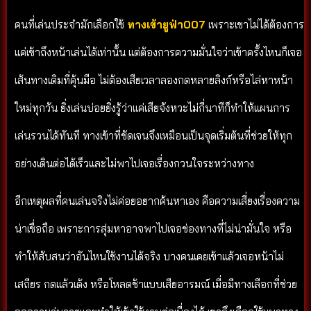
คนที่เล่นประจำมักเลือกใช้
ทางเข้ายูฟ่า007
เพราะเขาไม่ได้ต้องการ
แค่เข้าถึงหน้าเล่นได้เท่านั้น แต่ต้องการความมั่นใจว่าเข้าครั้งไหนก็เจอ
เส้นทางเดิมที่คุ้นมือ ไม่ต้องเสียเวลาลองกดหลายลิงก์หรือไล่หาหน้า
ใหม่ทุกวัน ยิ่งเล่นบ่อยยิ่งรู้ว่าแค่เสียจังหวะไม่กี่นาทีก็ทำให้แผนการ
เล่นรวนได้ทันที ทางเข้าที่ชัดเจนจึงเหมือนเป็นจุดเริ่มต้นที่ช่วยให้ทุก
อย่างเดินต่อได้เร็วและไม่พาไปเจอเรื่องกวนใจระหว่างทาง
อีกเหตุผลที่คนเล่นจริงไม่ค่อยอยากค้นหาเอง คือความเสี่ยงเรื่องความ
น่าเชื่อถือ เพราะการสุ่มหาอาจพาไปเจอช่องทางที่ไม่น่ามั่นใจ หรือ
ทำให้สับสนว่าอันไหนใช้งานได้จริง บางคนเคยเข้าแล้วเจอหน้าไม่
เสถียร กดแล้วเด้ง หรือโหลดช้าแบบเสียอารมณ์ เมื่อมีทางเลือกที่ช่วย