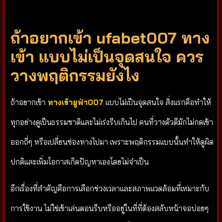
ถ้าอยากเข้า ufabet007 ทาง
เข้า แบบไม่เป็นจุดสนใจ ควร
วางพฤติกรรมยังไง
ถ้าอยากเข้า
ทางเข้ายูฟ่า007
แบบไม่เป็นจุดสนใจ สิ่งแรกคือทำให้
ทุกอย่างดูเป็นธรรมชาติและไม่เร่งรีบเกินไป คนที่วางตัวดีมักไม่กดเข้า
ออกถี่ๆ หรือเปลี่ยนช่องทางไปมา เพราะพฤติกรรมแบบนั้นทำให้ดูผิด
ปกติและเพิ่มโอกาสเกิดปัญหาเองโดยไม่จำเป็น
อีกเรื่องที่สำคัญคือการเลือกช่วงเวลาและสภาพแวดล้อมที่เหมาะกับ
การใช้งาน ไม่ใช่เข้าเล่นตอนรีบหรืออยู่ในที่ที่ต้องสลับหน้าจอบ่อยๆ